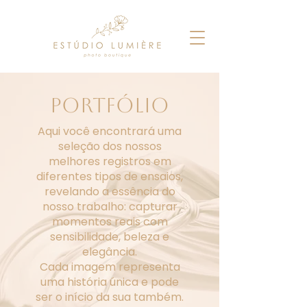
PORTFÓLIO
Aqui você encontrará uma
seleção dos nossos
melhores registros em
diferentes tipos de ensaios,
revelando a essência do
nosso trabalho: capturar
momentos reais com
sensibilidade, beleza e
elegância.
Cada imagem representa
uma história única e pode
ser o início da sua também.